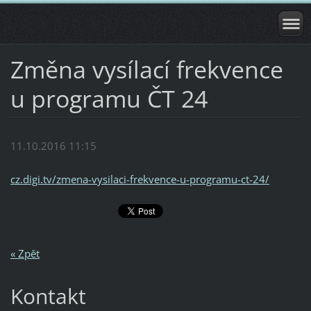
Změna vysílací frekvence
u programu ČT 24
11.10.2016 11:15
cz.digi.tv/zmena-vysilaci-frekvence-u-programu-ct-24/
« Zpět
Kontakt