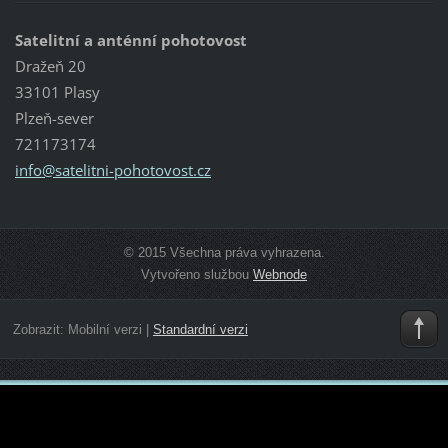
Satelitní a anténní pohotovost
Dražeň 20
33101 Plasy
Plzeň-sever
721173174
info@sat
elitni-p
ohotovos
t.cz
© 2015 Všechna práva vyhrazena.
Vytvořeno službou
Webnode
Zobrazit:
Mobilní verzi
|
Standardní verzi