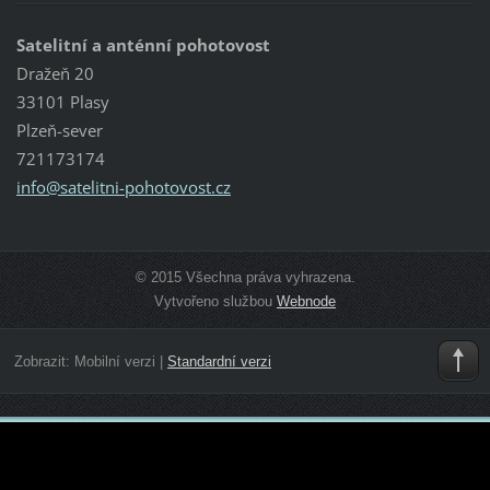
Satelitní a anténní pohotovost
Dražeň 20
33101 Plasy
Plzeň-sever
721173174
info@sat
elitni-p
ohotovos
t.cz
© 2015 Všechna práva vyhrazena.
Vytvořeno službou
Webnode
Zobrazit:
Mobilní verzi
|
Standardní verzi