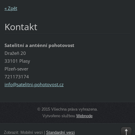
« Zpět
Kontakt
Satelitní a anténní pohotovost
Dražeň 20
33101 Plasy
Plzeň-sever
721173174
info@sat
elitni-p
ohotovos
t.cz
© 2015 Všechna práva vyhrazena.
Vytvořeno službou
Webnode
Zobrazit:
Mobilní verzi
|
Standardní verzi