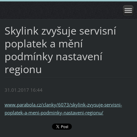
Skylink zvyšuje servisní
poplatek a mění
podmínky nastavení
regionu
31.01.2017 16:44
www.parabola.cz/clanky/6073/skylink-zvysuje-servisni-
poplatek-a-meni-podminky-nastaveni-regionu/