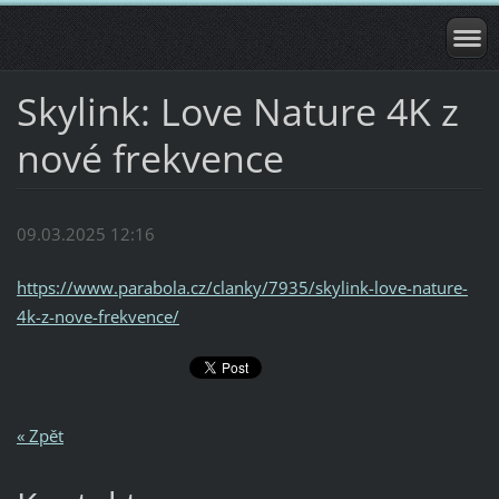
Skylink: Love Nature 4K z
nové frekvence
09.03.2025 12:16
https://www.parabola.cz/clanky/7935/skylink-love-nature-
4k-z-nove-frekvence/
« Zpět