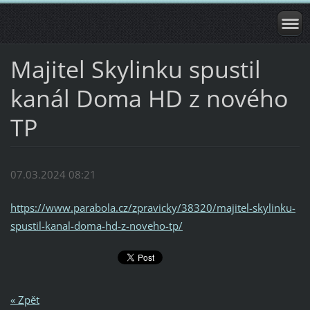
Majitel Skylinku spustil
kanál Doma HD z nového
TP
07.03.2024 08:21
https://www.parabola.cz/zpravicky/38320/majitel-skylinku-
spustil-kanal-doma-hd-z-noveho-tp/
« Zpět