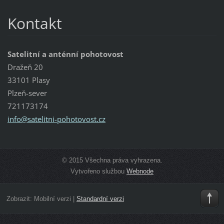
Kontakt
Satelitní a anténní pohotovost
Dražeň 20
33101 Plasy
Plzeň-sever
721173174
info@sat
elitni-p
ohotovos
t.cz
© 2015 Všechna práva vyhrazena.
Vytvořeno službou
Webnode
Zobrazit:
Mobilní verzi
|
Standardní verzi