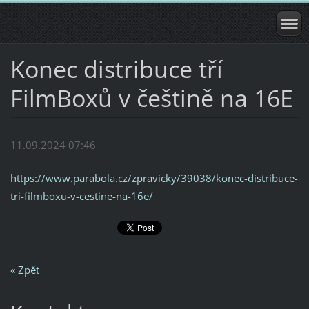
Konec distribuce tří
FilmBoxů v češtině na 16E
11.09.2024 07:46
https://www.parabola.cz/zpravicky/39038/konec-distribuce-
tri-filmboxu-v-cestine-na-16e/
« Zpět