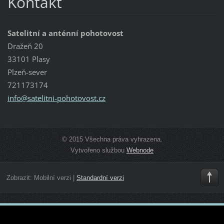
Kontakt
Satelitní a anténní pohotovost
Dražeň 20
33101 Plasy
Plzeň-sever
721173174
info@sat
elitni-p
ohotovos
t.cz
© 2015 Všechna práva vyhrazena.
Vytvořeno službou
Webnode
Zobrazit:
Mobilní verzi
|
Standardní verzi