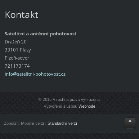
Kontakt
Satelitní a anténní pohotovost
Dražeň 20
33101 Plasy
Plzeň-sever
721173174
info@sat
elitni-p
ohotovos
t.cz
© 2015 Všechna práva vyhrazena.
Vytvořeno službou
Webnode
Zobrazit:
Mobilní verzi
|
Standardní verzi