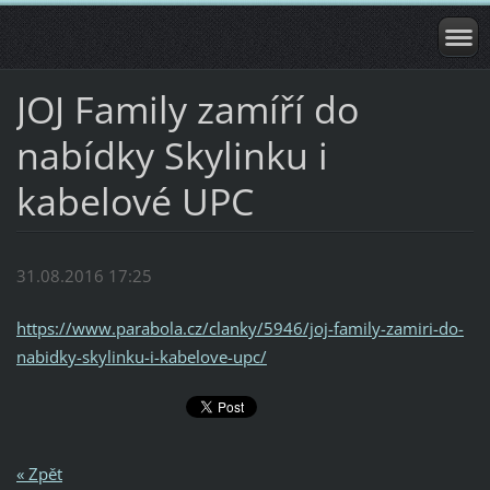
JOJ Family zamíří do
nabídky Skylinku i
kabelové UPC
31.08.2016 17:25
https://www.parabola.cz/clanky/5946/joj-family-zamiri-do-
nabidky-skylinku-i-kabelove-upc/
« Zpět