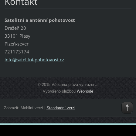
Kontakt
Satelitní a anténní pohotovost
Dražeň 20
33101 Plasy
Plzeň-sever
721173174
info@sat
elitni-p
ohotovos
t.cz
© 2015 Všechna práva vyhrazena.
Vytvořeno službou
Webnode
Zobrazit:
Mobilní verzi
|
Standardní verzi