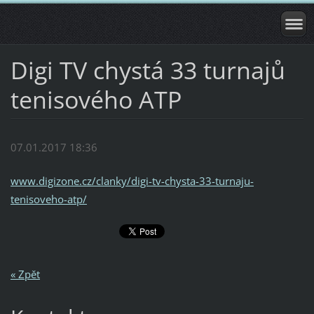
Digi TV chystá 33 turnajů
tenisového ATP
07.01.2017 18:36
www.digizone.cz/clanky/digi-tv-chysta-33-turnaju-
tenisoveho-atp/
« Zpět