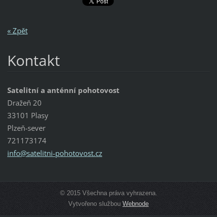
« Zpět
Kontakt
Satelitní a anténní pohotovost
Dražeň 20
33101 Plasy
Plzeň-sever
721173174
info@sat
elitni-p
ohotovos
t.cz
© 2015 Všechna práva vyhrazena.
Vytvořeno službou
Webnode