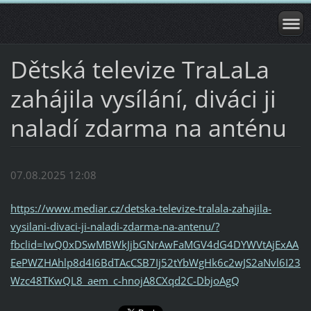
Dětská televize TraLaLa
zahájila vysílání, diváci ji
naladí zdarma na anténu
07.08.2025 12:08
https://www.mediar.cz/detska-televize-tralala-zahajila-
vysilani-divaci-ji-naladi-zdarma-na-antenu/?
fbclid=IwQ0xDSwMBWkJjbGNrAwFaMGV4dG4DYWVtAjExAA
EePWZHAhlp8d4I6BdTAcCSB7Ij52tYbWgHk6c2wJS2aNvl6I23
Wzc48TKwQL8_aem_c-hnojA8CXqd2C-DbjoAgQ