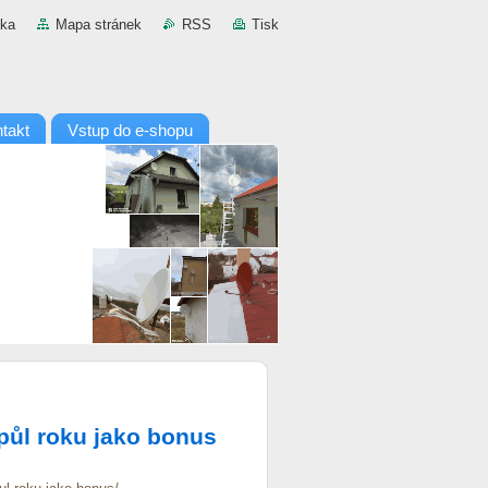
nka
Mapa stránek
RSS
Tisk
takt
Vstup do e-shopu
 půl roku jako bonus