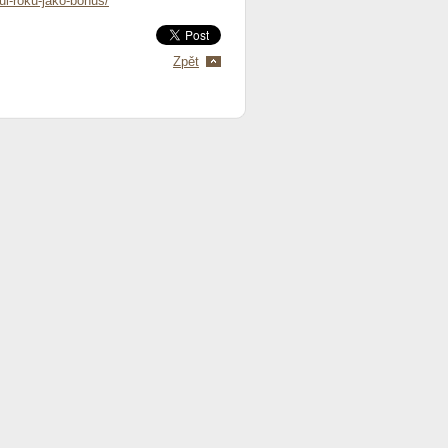
ul-roku-jako-bonus/
Zpět