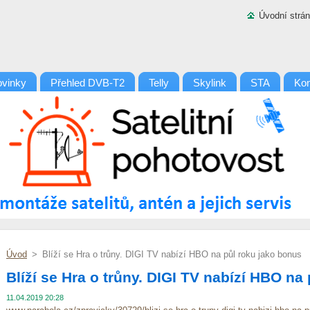
Úvodní strá
vinky
Přehled DVB-T2
Telly
Skylink
STA
Kon
Úvod
>
Blíží se Hra o trůny. DIGI TV nabízí HBO na půl roku jako bonus
Blíží se Hra o trůny. DIGI TV nabízí HBO na
11.04.2019 20:28