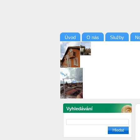
Úvod
O nás
Služby
No
Vyhledávání